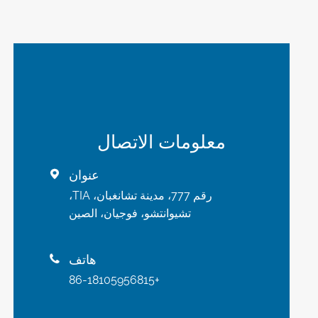
معلومات الاتصال
عنوان

رقم 777، مدينة تشانغبان، TIA،
تشيوانتشو، فوجيان، الصين
هاتف

+86-18105956815