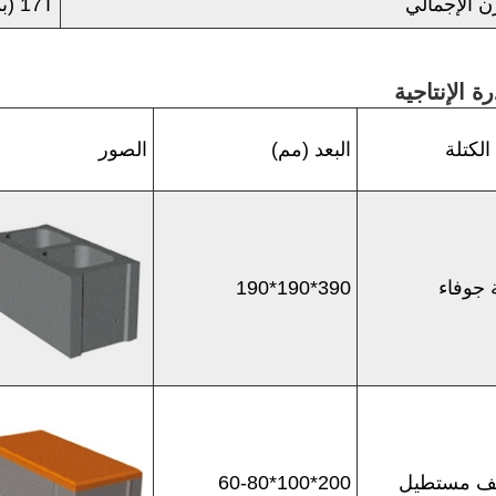
ن الإجمالي
17T (بما في ذلك جهاز Facemix)
رة الإنتاجية
الكتلة
البعد (مم)
الصور
 جوفاء
390*190*190
 مستطيل
200*100*60-80