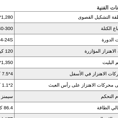
نات الفنية
قة التشكيل القصوى
1,280*850 ملم
اع الكتلة
40-300 مل
 الدورة
14-24S (حسب نوع الكت
الاهتزاز المؤازرة
120 كيلو نيوتن
 البليت
1,350*900*(14-45) ملم
كات الاهتزاز في الأسفل
4*7.5 كيلو واط
ى محركات الاهتزاز على رأس العبث
2*1.1 كيلو واط
 التحكم
سيمنز
لي الطاقة
86.4 كيلو واط (النظام الهيدروليكي المتضمن)