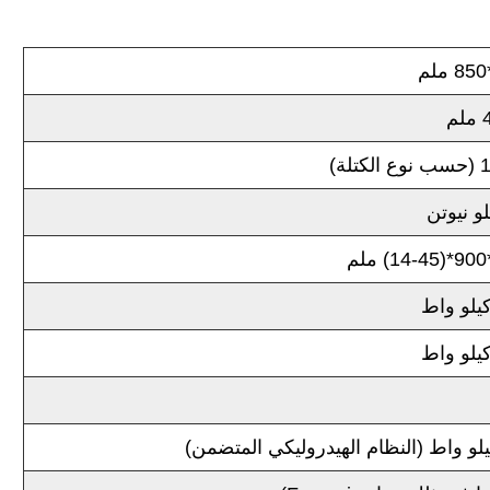
م
لة)