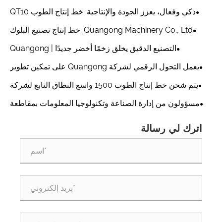
ذكي وفعال، يعزز الجودة والإنتاجية: خط إنتاج الطوب QT10
الجديد التابع لشركة Quangong Machinery Co., Ltd. يُحدث
Quangong Machinery Co., Ltd. خط إنتاج تصنيع البلوك
ضجة كبيرة
عالي السرعة QT10 يضع معيارًا جديدًا للتميز في التصنيع الذكي
التصنيع الدقيق يخلق زخمًا أخضر جديدًا | Quangong
Machinery Co., Ltd. خط إنتاج الطوب T9 يتميز بالقوة المتميزة
يعمل التحول الرقمي لشركة Quangong على تمكين تطوير
المؤسسات عالية الجودة
يتم شحن خط إنتاج الطوب 1500 واسع النطاق التابع لشركة
Quangong Machinery إلى الخارج مرة أخرى
مسؤولون من إدارة الصناعة وتكنولوجيا المعلومات بمقاطعة
فوجيان يزورون شركة Quangong Machinery Co., Ltd.
اترك لي رسالة
للتفتيش والتوجيه