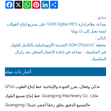
cebook
WhatsApp
X
Pinterest
LinkedIn
Share
سابق :
يساعد نظام إدارة QGM Digital MES على تسريع إنتاج القوالب
لمدة تصل إلى 15 يومًا
التالي :
محطة QGM ZN1200C الجديدة الأوتوماتيكية بالكامل للبلوك
في المكسيك - تساعد في إعادة الإعمار المحلي بعد زلزال
المكسيك
أخبار ذات صلة
ذكي وفعال، يعزز الجودة والإنتاجية: خط إنتاج الطوب QT10
الجديد التابع لشركة Quangong Machinery Co., Ltd. يُحدث
Quangong Machinery Co., Ltd. خط إنتاج تصنيع البلوك
ضجة كبيرة
عالي السرعة QT10 يضع معيارًا جديدًا للتميز في التصنيع الذكي
التصنيع الدقيق يخلق زخمًا أخضر جديدًا | Quangong