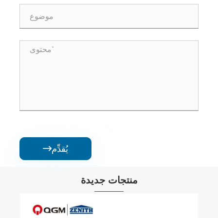
يُقدِّم

منتجات جديدة