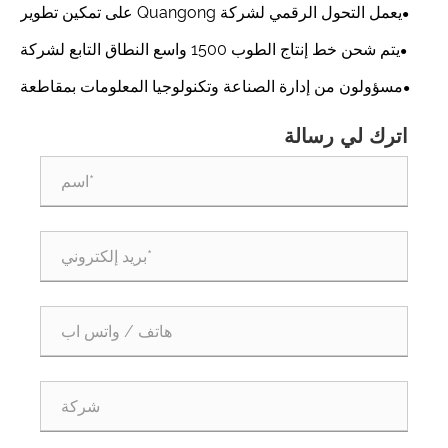
Machinery Co., Ltd. خط إنتاج الطوب T9 يتميز بالقوة المتميزة
يعمل التحول الرقمي لشركة Quangong على تمكين تطوير
المؤسسات عالية الجودة
يتم شحن خط إنتاج الطوب 1500 واسع النطاق التابع لشركة
Quangong Machinery إلى الخارج مرة أخرى
مسؤولون من إدارة الصناعة وتكنولوجيا المعلومات بمقاطعة
فوجيان يزورون شركة Quangong Machinery Co., Ltd.
اترك لي رسالة
للتفتيش والتوجيه