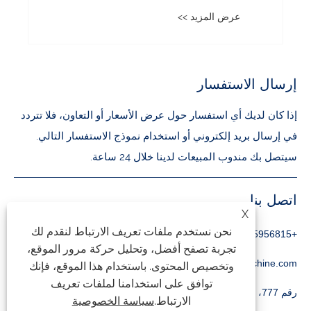
عرض المزيد >>
إرسال الاستفسار
إذا كان لديك أي استفسار حول عرض الأسعار أو التعاون، فلا تتردد
في إرسال بريد إلكتروني أو استخدام نموذج الاستفسار التالي.
سيتصل بك مندوب المبيعات لدينا خلال 24 ساعة.
اتصل بنا
X
نحن نستخدم ملفات تعريف الارتباط لنقدم لك
+86-18105956815
تجربة تصفح أفضل، وتحليل حركة مرور الموقع،
inquiry@qzmachine.com
وتخصيص المحتوى. باستخدام هذا الموقع، فإنك
توافق على استخدامنا لملفات تعريف
رقم 777، مدينة تشانغبان، TIA، تشيوانتشو، فوجيان، الصين
الارتباط.
سياسة الخصوصية