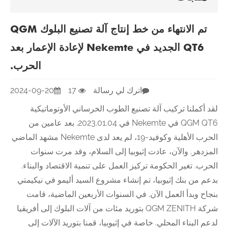
تم الانتهاء من خط إنتاج آلة تصنيع البلوك QGM
QT6 الجديد في Nekemte لإعادة الإعمار بعد
الحرب.
اترك لي رسالة
17
2024-09-20
لقد أكملنا تركيب آلة تصنيع الطوب الخرساني الأوتوماتيكية
QGM QT6 في Nekemte في 2023.01.04. بعد عامين من
الحرب الأهلية وكوفيد-19، لم يعد لدى Nekemte مشهد الماضي
المزدهر. والآن، عادت إثيوبيا إلى السلام، وقد مرت سنوات
الحرب. تغير الحكومة تركيز العمل على تنمية الاقتصاد والبناء.
بدعم من بنك إثيوبيا، تم إنشاء مشروع السيد أليمو في نيكيمتي
بنجاح وبدأ العمل الآن. في السنوات الأربعين الماضية، قامت
شركة QGM ZENITH بتوريد مئات من آلات البلوك إلى أفريقيا
لدعم البناء المحلي. خاصة في إثيوبيا، قمنا بتوريد الآلات إلى