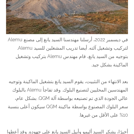
في ديسمبر 2022، أرسلنا مهندسنا السيد يانغ إلى مصنع Alemu
لتركيب وتشغيل آلته. أيضا تدريب المشغلين للسيد Alemu.
بتوجيه من السيد يانغ، قام مهندس Alemu بتركيب وتشغيل
الماكينة بشكل جيد.
بعد الانتهاء من التثبيت، يقوم السيد يانغ بتشغيل الماكينة وتوجيه
المهندسين المحليين لتصنيع البلوك. وقد تفاجأ Alemu بالبلوك
عالي الجودة الذي تم تصنيعه بواسطة آلة QGM. بشكل عام،
سعر البلوك المصنوع بواسطة ماكينة QGM سيكون أعلى بنسبة
10% على الأقل من غيرها.
أخيرًا، يشكر السيد أليمو وأبيل السيد يانغ على جهوده. وقد أعطوا